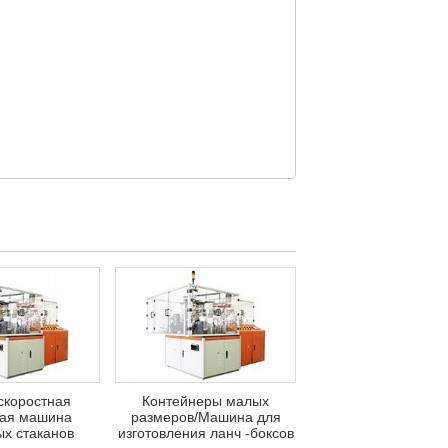
скоростная
Контейнеры малых
ая машина
размеров/Машина для
х стаканов
изготовления ланч -боксов