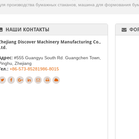
для производства бумажных стаканов, машина для формования бу
НАШИ КОНТАКТЫ
ФОР
Zhejiang Discover Machinery Manufacturing Co.,
Ltd.
Адрес:
#555 Guangyu South Rd. Guangchen Town,
Pinghu, Zhejiang
Тел.:
+86-573-85281986-8015